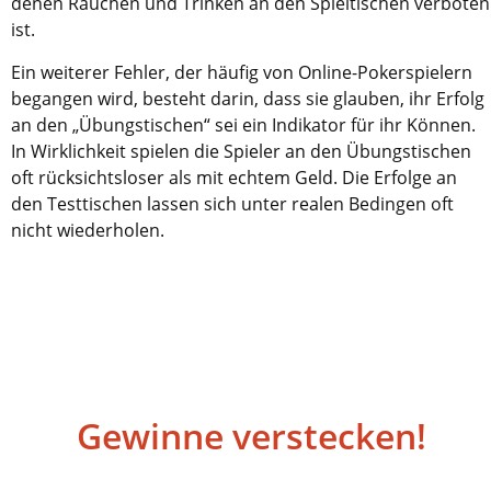
denen Rauchen und Trinken an den Spieltischen verboten
ist.
Ein weiterer Fehler, der häufig von Online-Pokerspielern
begangen wird, besteht darin, dass sie glauben, ihr Erfolg
an den „Übungstischen“ sei ein Indikator für ihr Können.
In Wirklichkeit spielen die Spieler an den Übungstischen
oft rücksichtsloser als mit echtem Geld. Die Erfolge an
den Testtischen lassen sich unter realen Bedingen oft
nicht wiederholen.
Tipp Nr. 3
Gewinne verstecken!