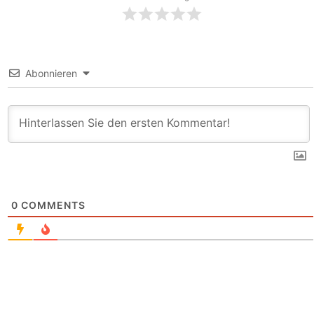
Abonnieren
0
COMMENTS