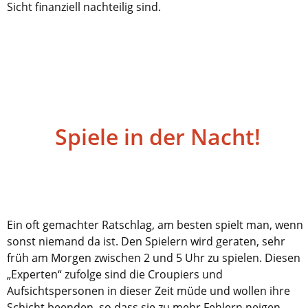
Sicht finanziell nachteilig sind.
Tipp Nr. 5
Spiele in der Nacht!
Ein oft gemachter Ratschlag, am besten spielt man, wenn
sonst niemand da ist. Den Spielern wird geraten, sehr
früh am Morgen zwischen 2 und 5 Uhr zu spielen. Diesen
„Experten“ zufolge sind die Croupiers und
Aufsichtspersonen in dieser Zeit müde und wollen ihre
Schicht beenden, so dass sie zu mehr Fehlern neigen.