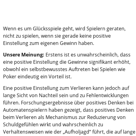
Wenn es um Glücksspiele geht, wird Spielern geraten,
nicht zu spielen, wenn sie gerade keine positive
Einstellung zum eigenen Gewinn haben.
Unsere Meinung:
Erstens ist es unwahrscheinlich, dass
eine positive Einstellung die Gewinne signifikant erhöht,
obwohl ein selbstbewusstes Auftreten bei Spielen wie
Poker eindeutig ein Vorteil ist.
Eine positive Einstellung zum Verlieren kann jedoch auf
lange Sicht von Nachteil sein und zu Fehlentwicklungen
führen. Forschungsergebnisse über positives Denken bei
Automatenspielern haben gezeigt, dass positives Denken
beim Verlieren als Mechanismus zur Reduzierung von
Schuldgefühlen wirkt und wahrscheinlich zu
Verhaltensweisen wie der „Aufholjagd“ führt, die auf lange