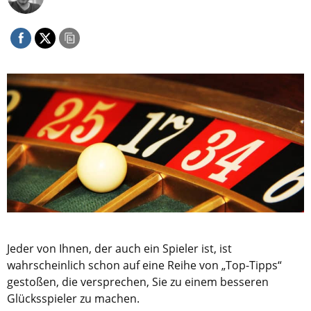
Jeder von Ihnen, der auch ein Spieler ist, ist
wahrscheinlich schon auf eine Reihe von „Top-Tipps“
gestoßen, die versprechen, Sie zu einem besseren
Glücksspieler zu machen.