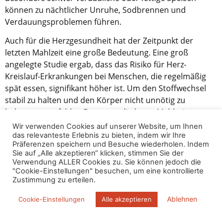
können zu nächtlicher Unruhe, Sodbrennen und
Verdauungsproblemen führen.
Auch für die Herzgesundheit hat der Zeitpunkt der
letzten Mahlzeit eine große Bedeutung. Eine groß
angelegte Studie ergab, dass das Risiko für Herz-
Kreislauf-Erkrankungen bei Menschen, die regelmäßig
spät essen, signifikant höher ist. Um den Stoffwechsel
stabil zu halten und den Körper nicht unnötig zu
belasten, empfehlen Experten, die letzte Mahlzeit
mindestens drei Stunden vor dem Schlafengehen
Wir verwenden Cookies auf unserer Website, um Ihnen
einzunehmen und auf eine ausgewogene
das relevanteste Erlebnis zu bieten, indem wir Ihre
Präferenzen speichern und Besuche wiederholen. Indem
Nährstoffzufuhr über den Tag hinweg zu achten.
Sie auf „Alle akzeptieren“ klicken, stimmen Sie der
Verwendung ALLER Cookies zu. Sie können jedoch die
5. Überdimensionierte
"Cookie-Einstellungen" besuchen, um eine kontrollierte
Zustimmung zu erteilen.
Portionen
Ablehnen
Cookie-Einstellungen
Alle akzeptieren
Essen im Überfluss ist zur Normalität geworden – doch
unser Körper ist nicht für XXL-Mahlzeiten gemacht.