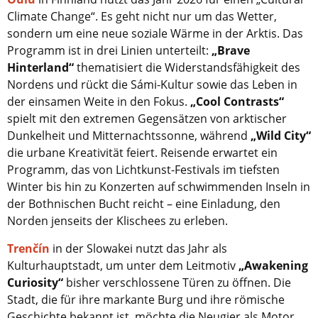
Climate Change“. Es geht nicht nur um das Wetter,
sondern um eine neue soziale Wärme in der Arktis. Das
Programm ist in drei Linien unterteilt:
„Brave
Hinterland“
thematisiert die Widerstandsfähigkeit des
Nordens und rückt die Sámi-Kultur sowie das Leben in
der einsamen Weite in den Fokus.
„Cool Contrasts“
spielt mit den extremen Gegensätzen von arktischer
Dunkelheit und Mitternachtssonne, während
„Wild City“
die urbane Kreativität feiert. Reisende erwartet ein
Programm, das von Lichtkunst-Festivals im tiefsten
Winter bis hin zu Konzerten auf schwimmenden Inseln in
der Bothnischen Bucht reicht – eine Einladung, den
Norden jenseits der Klischees zu erleben.
Trenčín
in der Slowakei nutzt das Jahr als
Kulturhauptstadt, um unter dem Leitmotiv
„Awakening
Curiosity“
bisher verschlossene Türen zu öffnen. Die
Stadt, die für ihre markante Burg und ihre römische
Geschichte bekannt ist, möchte die Neugier als Motor